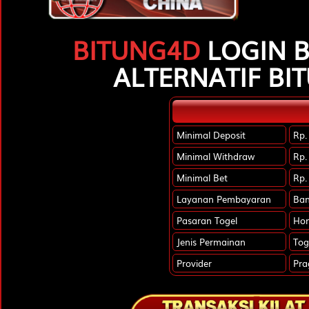
BITUNG4D
LOGIN B
ALTERNATIF BI
Minimal Deposit
Rp.
Minimal Withdraw
Rp.
Minimal Bet
Rp.
Layanan Pembayaran
Ban
Pasaran Togel
Hon
Jenis Permainan
Tog
Provider
Pra