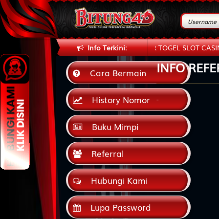
 BITUNG4D, WEBSITE BANDAR TOGEL SLOT CASINO ONLINE TER
Info Terkini:
INFO REFE
Cara Bermain
History Nomor
-
Buku Mimpi
Referral
Hubungi Kami
Lupa Password