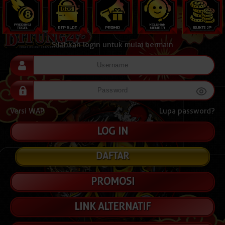
Silahkan login untuk mulai bermain
Versi WAP
Lupa password?
DAFTAR
PROMOSI
LINK ALTERNATIF