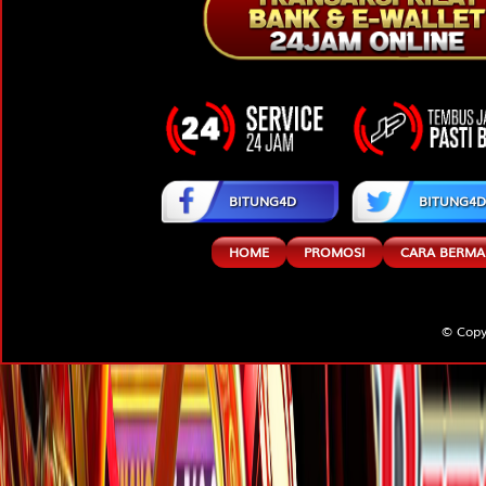
38
Orang Gila 
Buriswara
39
Siluman Ai
Toples - W
BITUNG4D
BITUNG4
40
Putri Kipas
Apokat,Alp
HOME
PROMOSI
CARA BERMA
41
Petani - Pe
Cukur - Ir
© Copy
42
Prajurit -
Angin - Ci
43
Raksasa - 
Es - Praha