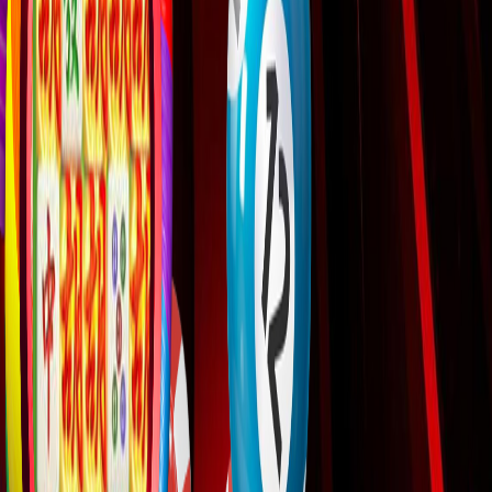
78
Arang
79
Topi
80
Arloji
81
Tokong Te
82
Toko Kain
83
Tiup Harm
84
Ayam Kal
85
Tinta Ste
86
Babi Huta
87
Badminto
88
Tinta
89
Baju Cina