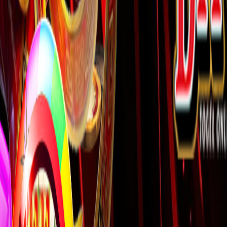
54
Ambil Air
55
Ambil Da
56
Anak Kam
57
Anak Kunc
58
Anak Naik
59
Angkat Ba
60
Weker
61
Wat Siam
62
Wanita Pu
63
Ubi
64
Tusuk Gigi
65
Tupai