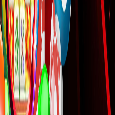
90
Baker Rum
91
Ballpen
92
Balsem
93
Timbanga
94
Timba
95
Ban Gemb
96
Timang A
97
Bangku
98
Timah
99
Bantal
100
Tikus Mak
101
Batu Gugu
102
Tidur