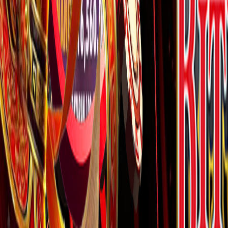
44
Hidung Bel
Meja - Arj
45
Udang ke
46
Langit
47
Tanah
48
Gula
49
Obat
50
Ahli Nuju
51
Air Gripe
52
Air Panas
53
Alat Tulis