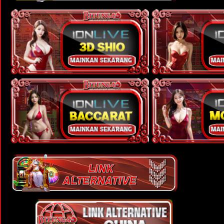
26
Putri Raja
Engsel - D
27
Si Ceroboh
Gedung Bi
28
Anak Sakti
Sepatu - R
29
Penari - C
Sekolahan 
30
Penjual Da
Sendok - K
31
Pemburu - 
Baju - Pan